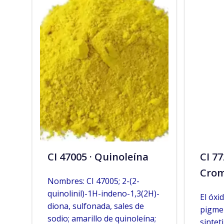
CI 47005 · Quinoleína
CI 7
Cro
Nombres: CI 47005; 2-(2-
quinolinil)-1H-indeno-1,3(2H)-
El óxi
diona, sulfonada, sales de
pigme
sodio; amarillo de quinoleína;
sintet