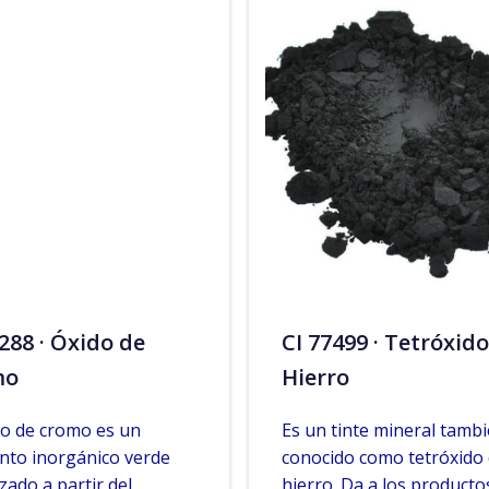
7288 · Óxido de
CI 77499 · Tetróxid
mo
Hierro
do de cromo es un
Es un tinte mineral tamb
nto inorgánico verde
conocido como tetróxido
izado a partir del
hierro. Da a los producto