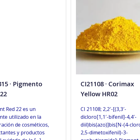
315 · Pigmento
CI21108 · Corimax
 22
Yellow HR02
nt Red 22 es un
CI 21108; 2,2′-[(3,3′-
nte utilizado en la
dicloro[1,1′-bifenil]-4,4′-
ación de cosméticos,
diil)bis(azo)]bis[N-(4-clor
tantes y productos
2,5-dimetoxifenil)-3-