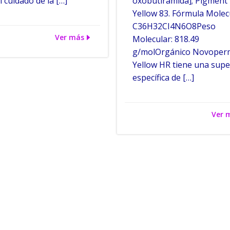
l cuidado de la […]
oxobutiramida]; Pigment
Yellow 83. Fórmula Molec
C36H32CI4N6O8Peso
Ver más
Molecular: 818.49
g/molOrgánico Novoper
Yellow HR tiene una super
específica de […]
Ver 