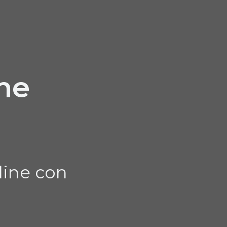
ne
line con
.