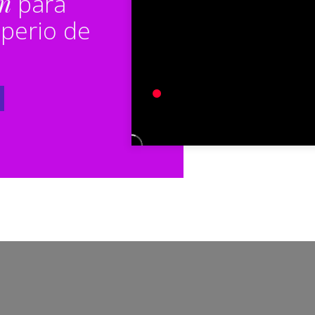
án
para
mperio de