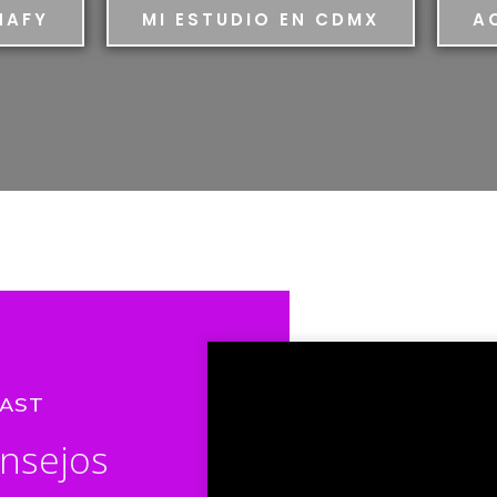
NAFY
MI ESTUDIO EN CDMX
A
CAST
nsejos