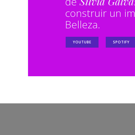
de
Silvia Galv
construir un i
Belleza.
YOUTUBE
SPOTIFY