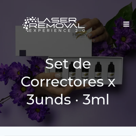
Saltar
al
contenido
Set de
Correctores x
3unds · 3ml