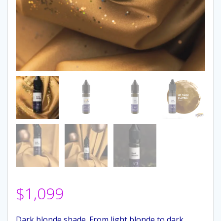
$
1,099
Dark blonde shade. From light blonde to dark