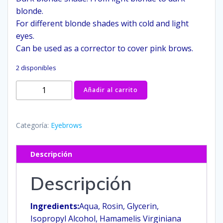
blonde.
For different blonde shades with cold and light
eyes.
Can be used as a corrector to cover pink brows.
2 disponibles
Pigmento
Añadir al carrito
de
Cejas
No.
Categoría:
Eyebrows
2
·
Descripción
Dark
Blonde
Descripción
·
15ml
Ingredients:
Aqua, Rosin, Glycerin,
cantidad
Isopropyl Alcohol, Hamamelis Virginiana