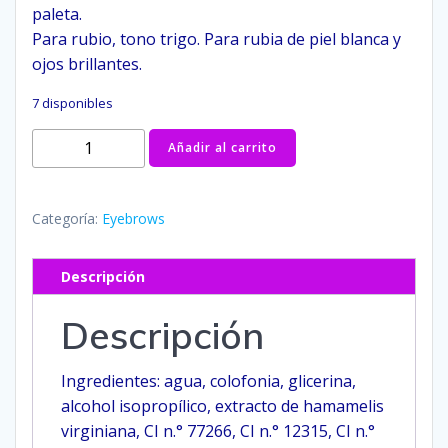
paleta.
Para rubio, tono trigo. Para rubia de piel blanca y
ojos brillantes.
7 disponibles
Pigmento
Añadir al carrito
de
Cejas
No.
Categoría:
Eyebrows
1
·
Descripción
Golden
Blonde
Descripción
·
15ml
Ingredientes: agua, colofonia, glicerina,
cantidad
alcohol isopropílico, extracto de hamamelis
virginiana, CI n.° 77266, CI n.° 12315, CI n.°