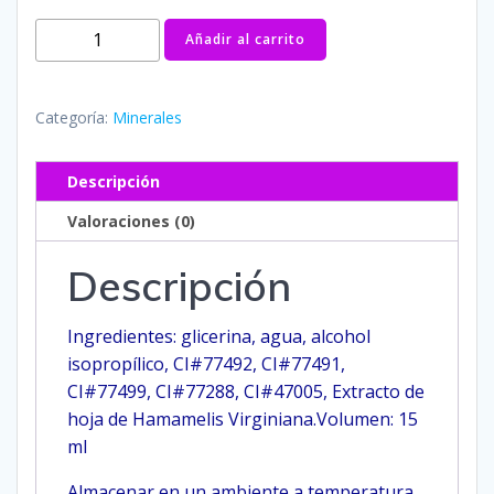
Milano
Añadir al carrito
No.
3
Mineral
Categoría:
Minerales
cantidad
Descripción
Valoraciones (0)
Descripción
Ingredientes: glicerina, agua, alcohol
isopropílico, CI#77492, CI#77491,
CI#77499, CI#77288, CI#47005, Extracto de
hoja de Hamamelis Virginiana.Volumen: 15
ml
Almacenar en un ambiente a temperatura